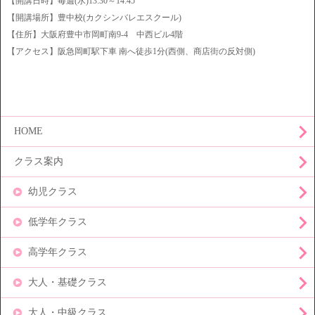
【開講日時】毎週(水)13:30～14:45
【開講場所】豊中校(カクシンバレエスクール)
【住所】大阪府豊中市岡町南9-4 中西ビル4階
【アクセス】阪急岡町駅下車 南へ徒歩1分(西側、商店街の反対側)
HOME
クラス案内
幼児クラス
低学年クラス
高学年クラス
大人・基礎クラス
大人・中級クラス