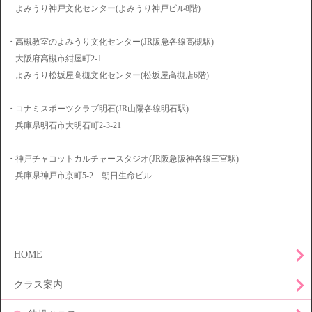
よみうり神戸文化センター(よみうり神戸ビル8階)
・高槻教室のよみうり文化センター(JR阪急各線高槻駅)
大阪府高槻市紺屋町2-1
よみうり松坂屋高槻文化センター(松坂屋高槻店6階)
・コナミスポーツクラブ明石(JR山陽各線明石駅)
兵庫県明石市大明石町2-3-21
・神戸チャコットカルチャースタジオ(JR阪急阪神各線三宮駅)
兵庫県神戸市京町5-2 朝日生命ビル
HOME
クラス案内