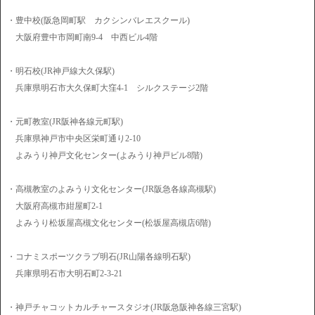
・豊中校(阪急岡町駅 カクシンバレエスクール)
大阪府豊中市岡町南9-4 中西ビル4階
・明石校(JR神戸線大久保駅)
兵庫県明石市大久保町大窪4-1 シルクステージ2階
・元町教室(JR阪神各線元町駅)
兵庫県神戸市中央区栄町通り2-10
よみうり神戸文化センター(よみうり神戸ビル8階)
・高槻教室のよみうり文化センター(JR阪急各線高槻駅)
大阪府高槻市紺屋町2-1
よみうり松坂屋高槻文化センター(松坂屋高槻店6階)
・コナミスポーツクラブ明石(JR山陽各線明石駅)
兵庫県明石市大明石町2-3-21
・神戸チャコットカルチャースタジオ(JR阪急阪神各線三宮駅)