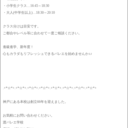
・小学生クラス…16:45～18:30
・大人(中学生以上)…18:30～20:10
クラス分けは目安です。
ご都合やレベル等に合わせて一度ご相談ください。
進級進学、新年度！
心もカラダもリフレッシュできるバレエを始めませんか♪♪
.+*☆*+.+*☆*+.+*☆*+.+*☆*+.+*☆*+.+*☆*+.+*☆*+.+*☆*+
神戸にある本校は創立66年を迎えました。
お気軽にお問い合わせください。
渡バレエ学校