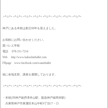
.+*☆*+.+*☆*+.+*☆*+.+*☆*+.+*☆*+.+*☆*+.+*☆*+.+*☆*+
神戸にある本校は創立66年を迎えました。
お気軽にお問い合わせください。
渡バレエ学校
電話 078-311-7214
Web http://www.kakushinballet.com
FBpage www.facebook.com/watariballet
他に各地支部、講座を展開しております。
.+*☆*+.+*☆*+.+*☆*+.+*☆*+.+*☆*+.+*☆*+.+*☆*+.+*☆*+
・本校(JR神戸線摂津本山駅、阪急神戸線岡本駅)
兵庫県神戸市東灘区本山中町4丁目17－21