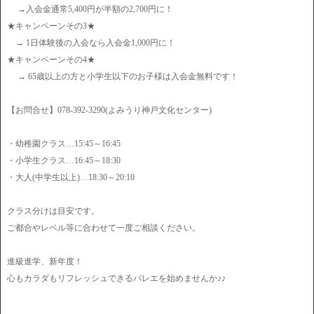
→入会金通常5,400円が半額の2,700円に！
★キャンペーンその3★
→ 1日体験後の入会なら入会金1,000円に！
★キャンペーンその4★
→ 65歳以上の方と小学生以下のお子様は入会金無料です！
【お問合せ】078-392-3290(よみうり神戸文化センター)
・幼稚園クラス…15:45～16:45
・小学生クラス…16:45～18:30
・大人(中学生以上)…18:30～20:10
クラス分けは目安です。
ご都合やレベル等に合わせて一度ご相談ください。
進級進学、新年度！
心もカラダもリフレッシュできるバレエを始めませんか♪♪