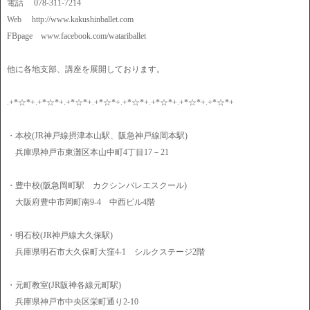
電話 078-311-7214
Web http://www.kakushinballet.com
FBpage www.facebook.com/watariballet
他に各地支部、講座を展開しております。
.+*☆*+.+*☆*+.+*☆*+.+*☆*+.+*☆*+.+*☆*+.+*☆*+.+*☆*+
・本校(JR神戸線摂津本山駅、阪急神戸線岡本駅)
兵庫県神戸市東灘区本山中町4丁目17－21
・豊中校(阪急岡町駅 カクシンバレエスクール)
大阪府豊中市岡町南9-4 中西ビル4階
・明石校(JR神戸線大久保駅)
兵庫県明石市大久保町大窪4-1 シルクステージ2階
・元町教室(JR阪神各線元町駅)
兵庫県神戸市中央区栄町通り2-10