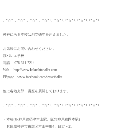
.+*☆*+.+*☆*+.+*☆*+.+*☆*+.+*☆*+.+*☆*+.+*☆*+.+*☆*+
神戸にある本校は創立66年を迎えました。
お気軽にお問い合わせください。
渡バレエ学校
電話 078-311-7214
Web http://www.kakushinballet.com
FBpage www.facebook.com/watariballet
他に各地支部、講座を展開しております。
.+*☆*+.+*☆*+.+*☆*+.+*☆*+.+*☆*+.+*☆*+.+*☆*+.+*☆*+
・本校(JR神戸線摂津本山駅、阪急神戸線岡本駅)
兵庫県神戸市東灘区本山中町4丁目17－21