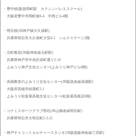
・豊中校(阪急岡町駅 カクシンバレエスクール)
大阪府豊中市岡町南9-4 中西ビル4階
・明石校(JR神戸線大久保駅)
兵庫県明石市大久保町大窪4-1 シルクステージ2階
・元町教室(JR阪神各線元町駅)
兵庫県神戸市中央区栄町通り2-10
よみうり神戸文化センター(よみうり神戸ビル8階)
・高槻教室のよみうり文化センター(JR阪急各線高槻駅)
大阪府高槻市紺屋町2-1
よみうり松坂屋高槻文化センター(松坂屋高槻店6階)
・コナミスポーツクラブ明石(JR山陽各線明石駅)
兵庫県明石市大明石町2-3-21
・神戸チャコットカルチャースタジオ(JR阪急阪神各線三宮駅)