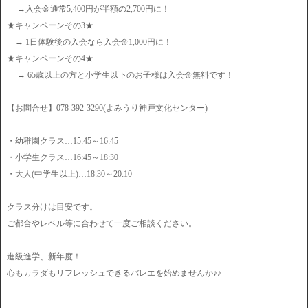
→入会金通常5,400円が半額の2,700円に！
★キャンペーンその3★
→ 1日体験後の入会なら入会金1,000円に！
★キャンペーンその4★
→ 65歳以上の方と小学生以下のお子様は入会金無料です！
【お問合せ】078-392-3290(よみうり神戸文化センター)
・幼稚園クラス…15:45～16:45
・小学生クラス…16:45～18:30
・大人(中学生以上)…18:30～20:10
クラス分けは目安です。
ご都合やレベル等に合わせて一度ご相談ください。
進級進学、新年度！
心もカラダもリフレッシュできるバレエを始めませんか♪♪