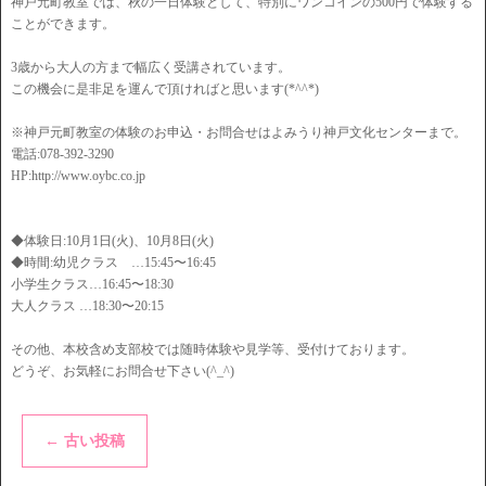
神戸元町教室では、秋の一日体験として、特別にワンコインの500円で体験する
ことができます。
3歳から大人の方まで幅広く受講されています。
この機会に是非足を運んで頂ければと思います(*^^*)
※神戸元町教室の体験のお申込・お問合せはよみうり神戸文化センターまで。
電話:078-392-3290
HP:http://www.oybc.co.jp
◆体験日:10月1日(火)、10月8日(火)
◆時間:幼児クラス …15:45〜16:45
小学生クラス…16:45〜18:30
大人クラス …18:30〜20:15
その他、本校含め支部校では随時体験や見学等、受付けております。
どうぞ、お気軽にお問合せ下さい(^_^)
←
古い投稿