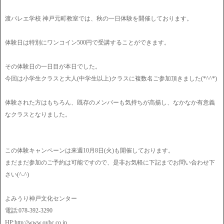
渡バレエ学校 神戸元町教室では、秋の一日体験を開催しております。
体験日は特別にワンコイン500円で受講することができます。
その体験日の一日目が本日でした。
今回は小学生クラスと大人(中学生以上)クラスに複数名ご参加頂きました(*^^*)
体験された方はもちろん、既存のメンバーも気持ちが高揚し、なかなか有意義
なクラスとなりました。
この体験キャンペーンは来週10月8日(火)も開催しております。
まだまだ参加のご予約は可能ですので、是非お気軽に下記までお問い合わせ下
さい(^-^)
よみうり神戸文化センター
電話:078-392-3290
HP:http://www.oybc.co.jp