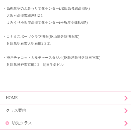
・高槻教室のよみうり文化センター(JR阪急各線高槻駅)
大阪府高槻市紺屋町2-1
よみうり松坂屋高槻文化センター(松坂屋高槻店6階)
・コナミスポーツクラブ明石(JR山陽各線明石駅)
兵庫県明石市大明石町2-3-21
・神戸チャコットカルチャースタジオ(JR阪急阪神各線三宮駅)
兵庫県神戸市京町5-2 朝日生命ビル
HOME
クラス案内
幼児クラス