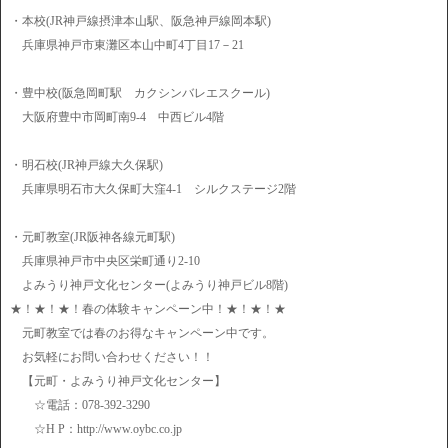
・本校(JR神戸線摂津本山駅、阪急神戸線岡本駅)
兵庫県神戸市東灘区本山中町4丁目17－21
・豊中校(阪急岡町駅 カクシンバレエスクール)
大阪府豊中市岡町南9-4 中西ビル4階
・明石校(JR神戸線大久保駅)
兵庫県明石市大久保町大窪4-1 シルクステージ2階
・元町教室(JR阪神各線元町駅)
兵庫県神戸市中央区栄町通り2-10
よみうり神戸文化センター(よみうり神戸ビル8階)
★！★！★！春の体験キャンペーン中！★！★！★
元町教室では春のお得なキャンペーン中です。
お気軽にお問い合わせください！！
【元町・よみうり神戸文化センター】
☆電話：078-392-3290
☆H P：http://www.oybc.co.jp