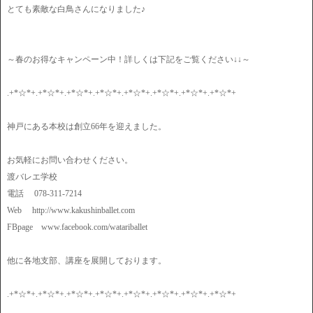
とても素敵な白鳥さんになりました♪
～春のお得なキャンペーン中！詳しくは下記をご覧ください↓↓～
.+*☆*+.+*☆*+.+*☆*+.+*☆*+.+*☆*+.+*☆*+.+*☆*+.+*☆*+
神戸にある本校は創立66年を迎えました。
お気軽にお問い合わせください。
渡バレエ学校
電話 078-311-7214
Web http://www.kakushinballet.com
FBpage www.facebook.com/watariballet
他に各地支部、講座を展開しております。
.+*☆*+.+*☆*+.+*☆*+.+*☆*+.+*☆*+.+*☆*+.+*☆*+.+*☆*+