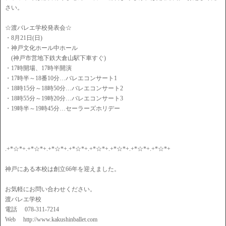
さい。
☆渡バレエ学校発表会☆
・8月21日(日)
・神戸文化ホール中ホール
(神戸市営地下鉄大倉山駅下車すぐ)
・17時開場、17時半開演
・17時半～18番10分…バレエコンサート1
・18時15分～18時50分…バレエコンサート2
・18時55分～19時20分…バレエコンサート3
・19時半～19時45分…セーラーズホリデー
.+*☆*+.+*☆*+.+*☆*+.+*☆*+.+*☆*+.+*☆*+.+*☆*+.+*☆*+
神戸にある本校は創立66年を迎えました。
お気軽にお問い合わせください。
渡バレエ学校
電話 078-311-7214
Web http://www.kakushinballet.com