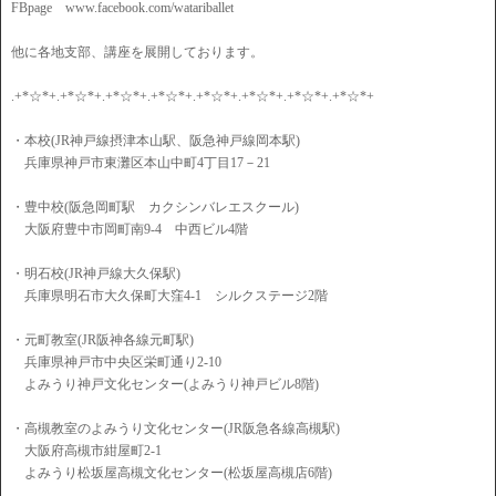
FBpage www.facebook.com/watariballet
他に各地支部、講座を展開しております。
.+*☆*+.+*☆*+.+*☆*+.+*☆*+.+*☆*+.+*☆*+.+*☆*+.+*☆*+
・本校(JR神戸線摂津本山駅、阪急神戸線岡本駅)
兵庫県神戸市東灘区本山中町4丁目17－21
・豊中校(阪急岡町駅 カクシンバレエスクール)
大阪府豊中市岡町南9-4 中西ビル4階
・明石校(JR神戸線大久保駅)
兵庫県明石市大久保町大窪4-1 シルクステージ2階
・元町教室(JR阪神各線元町駅)
兵庫県神戸市中央区栄町通り2-10
よみうり神戸文化センター(よみうり神戸ビル8階)
・高槻教室のよみうり文化センター(JR阪急各線高槻駅)
大阪府高槻市紺屋町2-1
よみうり松坂屋高槻文化センター(松坂屋高槻店6階)