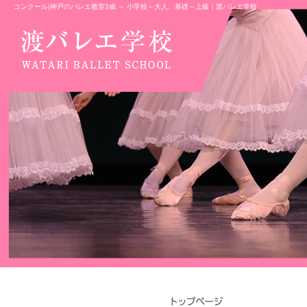
コンクール|神戸のバレエ教室3歳 ～ 小学校～大人、基礎～上級｜渡バレエ学校