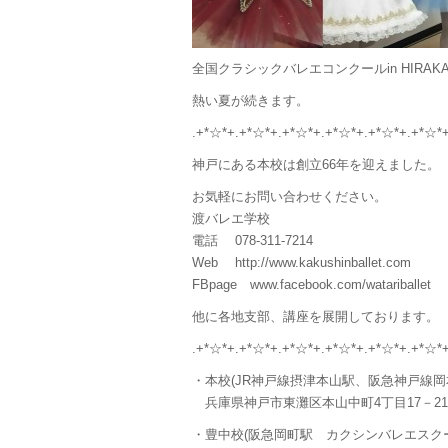
全国クラシックバレエコンクールin HIRAK
熱い夏が続きます。
.+*☆*+.+*☆*+.+*☆*+.+*☆*+.+*☆*+.+*☆*
神戸にある本校は創立66年を迎えました。
お気軽にお問い合わせください。
渡バレエ学校
電話 078-311-7214
Web http://www.kakushinballet.com
FBpage www.facebook.com/watariballet
他に各地支部、講座を展開しております。
.+*☆*+.+*☆*+.+*☆*+.+*☆*+.+*☆*+.+*☆*
・本校(JR神戸線摂津本山駅、阪急神戸線岡
兵庫県神戸市東灘区本山中町4丁目17－21
・豊中校(阪急岡町駅 カクシンバレエスク