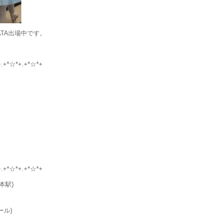
ATA出場中です。
+.+*☆*+.+*☆*+
+.+*☆*+.+*☆*+
本駅)
ール)