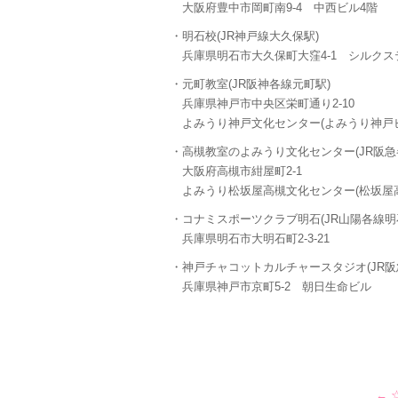
大阪府豊中市岡町南9-4 中西ビル4階
・明石校(JR神戸線大久保駅)
兵庫県明石市大久保町大窪4-1 シルクス
・元町教室(JR阪神各線元町駅)
兵庫県神戸市中央区栄町通り2-10
よみうり神戸文化センター(よみうり神戸ビ
・高槻教室のよみうり文化センター(JR阪急
大阪府高槻市紺屋町2-1
よみうり松坂屋高槻文化センター(松坂屋高
・コナミスポーツクラブ明石(JR山陽各線明
兵庫県明石市大明石町2-3-21
・神戸チャコットカルチャースタジオ(JR阪
兵庫県神戸市京町5-2 朝日生命ビル
←