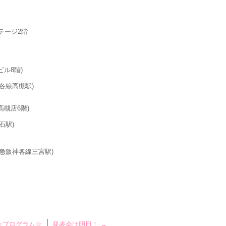
テージ2階
ル8階)
各線高槻駅)
槻店6階)
石駅)
急阪神各線三宮駅)
☆プログラム☆
発表会は明日！
→