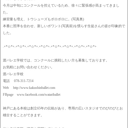
今月は中旬にコンクールを控えているため、徐々に緊張感が高まってきまし
た。
練習量も増え、トウシューズもボロボロに。(写真奥)
本番に照準を合わせ、新しいポワント(写真前)を慣らす生徒さんの姿が印象的で
した。
.+*☆*+.+*☆*+.+*☆*+.+*☆*+.+*☆*+.+*☆*+.+*☆*+.+*☆*+
渡バレエ学校では、コンクールに挑戦したい方も募集しております。
お気軽にお問い合わせください。
渡バレエ学校
電話 078-311-7214
Web http://www.kakushinballet.com
FBpage www.facebook.com/watariballet
神戸にある本校は創立65年の伝統があり、専用の広いスタジオでのびのびとお
稽古することができます。