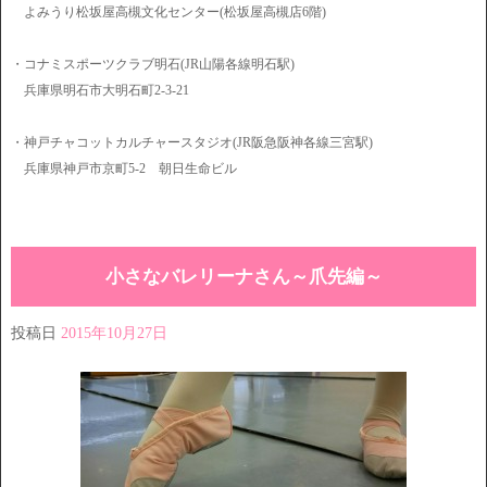
よみうり松坂屋高槻文化センター(松坂屋高槻店6階)
・コナミスポーツクラブ明石(JR山陽各線明石駅)
兵庫県明石市大明石町2-3-21
・神戸チャコットカルチャースタジオ(JR阪急阪神各線三宮駅)
兵庫県神戸市京町5-2 朝日生命ビル
小さなバレリーナさん～爪先編～
投稿日
2015年10月27日