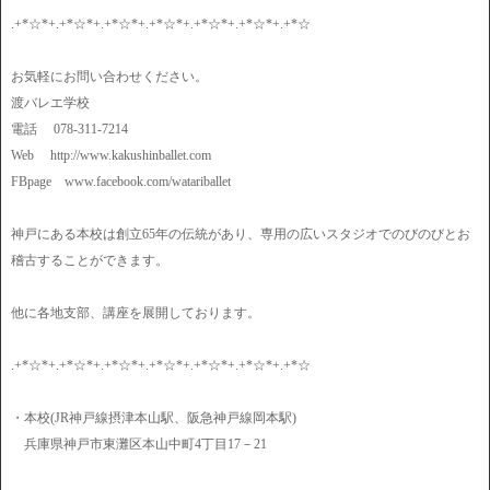
.+*☆*+.+*☆*+.+*☆*+.+*☆*+.+*☆*+.+*☆*+.+*☆
お気軽にお問い合わせください。
渡バレエ学校
電話 078-311-7214
Web http://www.kakushinballet.com
FBpage www.facebook.com/watariballet
神戸にある本校は創立65年の伝統があり、専用の広いスタジオでのびのびとお
稽古することができます。
他に各地支部、講座を展開しております。
.+*☆*+.+*☆*+.+*☆*+.+*☆*+.+*☆*+.+*☆*+.+*☆
・本校(JR神戸線摂津本山駅、阪急神戸線岡本駅)
兵庫県神戸市東灘区本山中町4丁目17－21