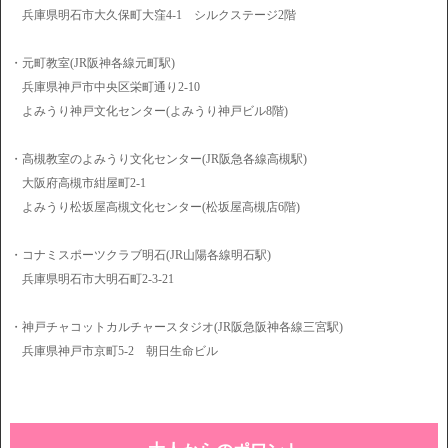
兵庫県明石市大久保町大窪4-1 シルクステージ2階
・元町教室(JR阪神各線元町駅)
兵庫県神戸市中央区栄町通り2-10
よみうり神戸文化センター(よみうり神戸ビル8階)
・高槻教室のよみうり文化センター(JR阪急各線高槻駅)
大阪府高槻市紺屋町2-1
よみうり松坂屋高槻文化センター(松坂屋高槻店6階)
・コナミスポーツクラブ明石(JR山陽各線明石駅)
兵庫県明石市大明石町2-3-21
・神戸チャコットカルチャースタジオ(JR阪急阪神各線三宮駅)
兵庫県神戸市京町5-2 朝日生命ビル