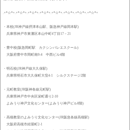
.+*☆*+.+*☆*+.+*☆*+.+*☆*+.+*☆*+.+*☆*+.+*☆*+.+*☆*+
・本校(JR神戸線摂津本山駅、阪急神戸線岡本駅)
兵庫県神戸市東灘区本山中町4丁目17－21
・豊中校(阪急岡町駅 カクシンバレエスクール)
大阪府豊中市岡町南9-4 中西ビル4階
・明石校(JR神戸線大久保駅)
兵庫県明石市大久保町大窪4-1 シルクステージ2階
・元町教室(JR阪神各線元町駅)
兵庫県神戸市中央区栄町通り2-10
よみうり神戸文化センター(よみうり神戸ビル8階)
・高槻教室のよみうり文化センター(JR阪急各線高槻駅)
大阪府高槻市紺屋町2-1