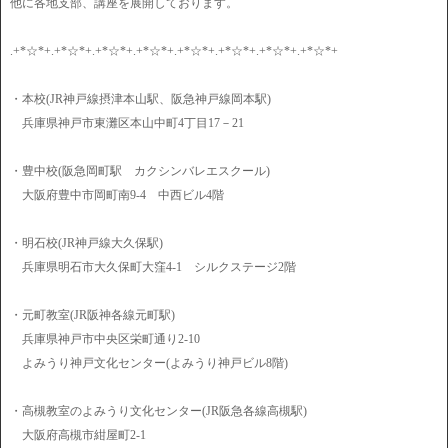
他に各地支部、講座を展開しております。
.+*☆*+.+*☆*+.+*☆*+.+*☆*+.+*☆*+.+*☆*+.+*☆*+.+*☆*+
・本校(JR神戸線摂津本山駅、阪急神戸線岡本駅)
兵庫県神戸市東灘区本山中町4丁目17－21
・豊中校(阪急岡町駅 カクシンバレエスクール)
大阪府豊中市岡町南9-4 中西ビル4階
・明石校(JR神戸線大久保駅)
兵庫県明石市大久保町大窪4-1 シルクステージ2階
・元町教室(JR阪神各線元町駅)
兵庫県神戸市中央区栄町通り2-10
よみうり神戸文化センター(よみうり神戸ビル8階)
・高槻教室のよみうり文化センター(JR阪急各線高槻駅)
大阪府高槻市紺屋町2-1