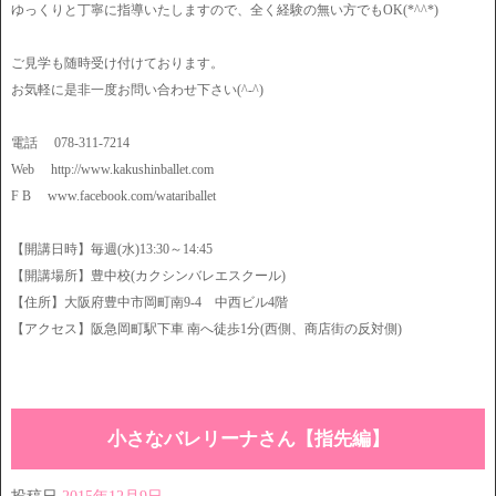
ゆっくりと丁寧に指導いたしますので、全く経験の無い方でもOK(*^^*)
ご見学も随時受け付けております。
お気軽に是非一度お問い合わせ下さい(^-^)
電話 078-311-7214
Web http://www.kakushinballet.com
F B www.facebook.com/watariballet
【開講日時】毎週(水)13:30～14:45
【開講場所】豊中校(カクシンバレエスクール)
【住所】大阪府豊中市岡町南9-4 中西ビル4階
【アクセス】阪急岡町駅下車 南へ徒歩1分(西側、商店街の反対側)
小さなバレリーナさん【指先編】