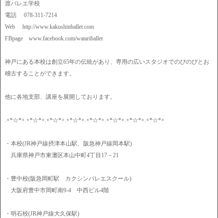
渡バレエ学校
電話 078-311-7214
Web http://www.kakushinballet.com
FBpage www.facebook.com/watariballet
神戸にある本校は創立65年の伝統があり、専用の広いスタジオでのびのびとお
稽古することができます。
他に各地支部、講座を展開しております。
.+*☆*+.+*☆*+.+*☆*+.+*☆*+.+*☆*+.+*☆*+.+*☆*+.+*☆*+
・本校(JR神戸線摂津本山駅、阪急神戸線岡本駅)
兵庫県神戸市東灘区本山中町4丁目17－21
・豊中校(阪急岡町駅 カクシンバレエスクール)
大阪府豊中市岡町南9-4 中西ビル4階
・明石校(JR神戸線大久保駅)