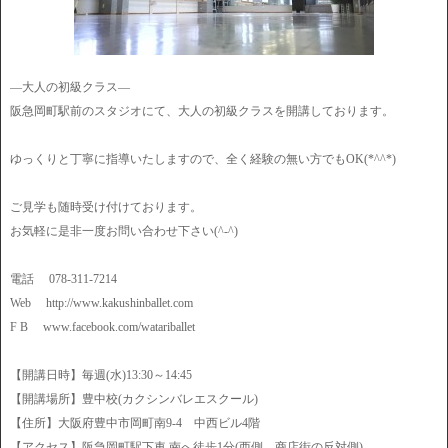
―大人の初級クラス―
阪急岡町駅前のスタジオにて、大人の初級クラスを開講しております。
ゆっくりと丁寧に指導いたしますので、全く経験の無い方でもOK(*^^*)
ご見学も随時受け付けております。
お気軽に是非一度お問い合わせ下さい(^-^)
電話 078-311-7214
Web http://www.kakushinballet.com
F B www.facebook.com/watariballet
【開講日時】毎週(水)13:30～14:45
【開講場所】豊中校(カクシンバレエスクール)
【住所】大阪府豊中市岡町南9-4 中西ビル4階
【アクセス】阪急岡町駅下車 南へ徒歩1分(西側、商店街の反対側)