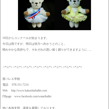
19日からコンクールが始まります。
今日は雨ですが、明日は快方へ向かうとのこと。
晴れやかな気持ちで、それぞれの思い描く踊りができますように…。
.+*☆*+.+*☆*+.+*☆*+.+*☆*+.+*☆*+.+*☆*+.+*☆*+.+*☆*+
渡バレエ学校
電話 078-311-7214
Web http://www.kakushinballet.com
FBpage www.facebook.com/watariballet
他に各地支部、講座を展開しております。