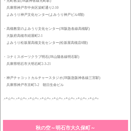
・元町教室(JR阪神各線元町駅)
兵庫県神戸市中央区栄町通り2-10
よみうり神戸文化センター(よみうり神戸ビル8階)
・高槻教室のよみうり文化センター(JR阪急各線高槻駅)
大阪府高槻市紺屋町2-1
よみうり松坂屋高槻文化センター(松坂屋高槻店6階)
・コナミスポーツクラブ明石(JR山陽各線明石駅)
兵庫県明石市大明石町2-3-21
・神戸チャコットカルチャースタジオ(JR阪急阪神各線三宮駅)
兵庫県神戸市京町5-2 朝日生命ビル
.+*☆*+.+*☆*+.+*☆*+.+*☆*+.+*☆*+.+*☆*+.+*☆*+.+*☆*+
秋の空～明石市大久保町～