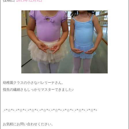
投稿日
2015年12月9日
幼稚園クラスの小さなバレリーナさん。
指先の繊細さもしっかりマスターできました♪
.+*☆*+.+*☆*+.+*☆*+.+*☆*+.+*☆*+.+*☆*+.+*☆*+.+*☆*+
お気軽にお問い合わせください。