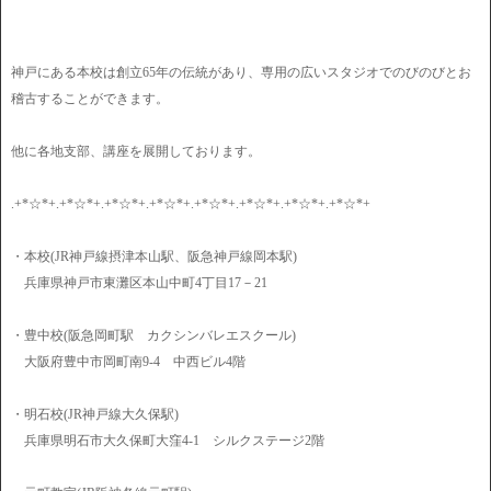
神戸にある本校は創立65年の伝統があり、専用の広いスタジオでのびのびとお
稽古することができます。
他に各地支部、講座を展開しております。
.+*☆*+.+*☆*+.+*☆*+.+*☆*+.+*☆*+.+*☆*+.+*☆*+.+*☆*+
・本校(JR神戸線摂津本山駅、阪急神戸線岡本駅)
兵庫県神戸市東灘区本山中町4丁目17－21
・豊中校(阪急岡町駅 カクシンバレエスクール)
大阪府豊中市岡町南9-4 中西ビル4階
・明石校(JR神戸線大久保駅)
兵庫県明石市大久保町大窪4-1 シルクステージ2階