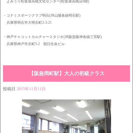
よみうり松坂屋高槻文化センター(松坂屋高槻店6階)
・コナミスポーツクラブ明石(JR山陽各線明石駅)
兵庫県明石市大明石町2-3-21
・神戸チャコットカルチャースタジオ(JR阪急阪神各線三宮駅)
兵庫県神戸市京町5-2 朝日生命ビル
【阪急岡町駅】大人の初級クラス
投稿日
2015年11月11日