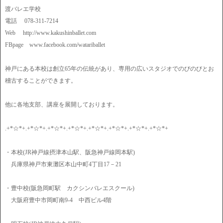
渡バレエ学校
電話 078-311-7214
Web http://www.kakushinballet.com
FBpage www.facebook.com/watariballet
神戸にある本校は創立65年の伝統があり、専用の広いスタジオでのびのびとお
稽古することができます。
他に各地支部、講座を展開しております。
.+*☆*+.+*☆*+.+*☆*+.+*☆*+.+*☆*+.+*☆*+.+*☆*+.+*☆*+
・本校(JR神戸線摂津本山駅、阪急神戸線岡本駅)
兵庫県神戸市東灘区本山中町4丁目17－21
・豊中校(阪急岡町駅 カクシンバレエスクール)
大阪府豊中市岡町南9-4 中西ビル4階