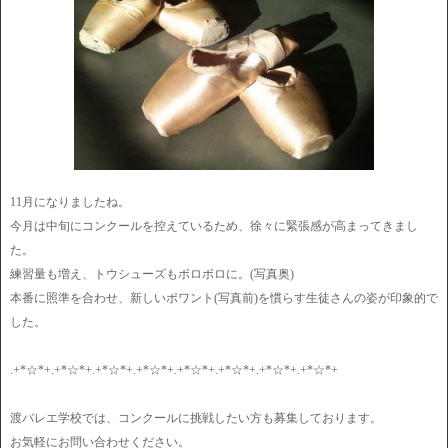
11月になりましたね。
今月は中旬にコンクールを控えているため、徐々に緊張感が高まってきまし
た。
練習量も増え、トウシューズもボロボロに。(写真奥)
本番に照準を合わせ、新しいポワント(写真前)を慣らす生徒さんの姿が印象的で
した。
.+*☆*+.+*☆*+.+*☆*+.+*☆*+.+*☆*+.+*☆*+.+*☆*+.+*☆*+
渡バレエ学校では、コンクールに挑戦したい方も募集しております。
お気軽にお問い合わせください。