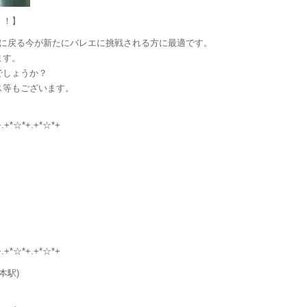
！！】
ンに戻る今が新たにバレエに挑戦される方に最適です。
ます。
でしょうか？
ス等もございます。
+.+*☆*+.+*☆*+
+.+*☆*+.+*☆*+
本駅)