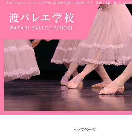
今がご入会のチャンス！！|神戸のバレエ教室3歳 ～ 小学校～大人、基礎～上級｜渡バレエ学校