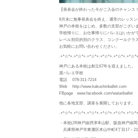
【発表会が終わった今がご入会のチャンス
8月末に無事発表会を終え、通常のレッス
神戸の本校をはじめ、多数の支部がござい
学校帰りに、お仕事帰りにバレエはいかが
レベル別目的別のクラス、コンクールクラ
お気軽にお問い合わせください。
.+*☆*+.+*☆*+.+*☆*+.+*☆*+.+*☆*+.+*☆*
神戸にある本校は創立67年を迎えました。
渡バレエ学校
電話 078-311-7214
Web http://www.kakushinballet.com
FBpage www.facebook.com/watariballet
他に各地支部、講座を展開しております。
.+*☆*+.+*☆*+.+*☆*+.+*☆*+.+*☆*+.+*☆*
・本校(JR神戸線摂津本山駅、阪急神戸線岡
兵庫県神戸市東灘区本山中町4丁目17－21