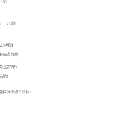
ール)
テージ2階
ル8階)
各線高槻駅)
槻店6階)
石駅)
急阪神各線三宮駅)