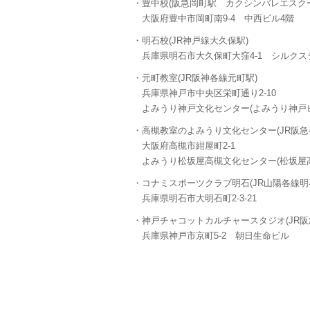
・豊中校(阪急岡町駅 カクシンバレエスク
大阪府豊中市岡町南9-4 中西ビル4階
・明石校(JR神戸線大久保駅)
兵庫県明石市大久保町大窪4-1 シルクス
・元町教室(JR阪神各線元町駅)
兵庫県神戸市中央区栄町通り2-10
よみうり神戸文化センター(よみうり神戸ビ
・高槻教室のよみうり文化センター(JR阪急
大阪府高槻市紺屋町2-1
よみうり松坂屋高槻文化センター(松坂屋高
・コナミスポーツクラブ明石(JR山陽各線明
兵庫県明石市大明石町2-3-21
・神戸チャコットカルチャースタジオ(JR阪
兵庫県神戸市京町5-2 朝日生命ビル