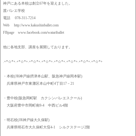
神戸にある本校は創立67年を迎えました。
渡バレエ学校
電話 078-311-7214
Web http://www.kakushinballet.com
FBpage www.facebook.com/watariballet
他に各地支部、講座を展開しております。
.+*☆*+.+*☆*+.+*☆*+.+*☆*+.+*☆*+.+*☆*+.+*☆*+.+*☆*+
・本校(JR神戸線摂津本山駅、阪急神戸線岡本駅)
兵庫県神戸市東灘区本山中町4丁目17－21
・豊中校(阪急岡町駅 カクシンバレエスクール)
大阪府豊中市岡町南9-4 中西ビル4階
・明石校(JR神戸線大久保駅)
兵庫県明石市大久保町大窪4-1 シルクステージ2階