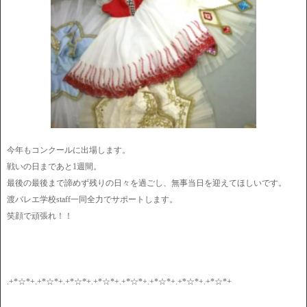
今年もコンクールに出場します。
戦いの日まであと1週間。
最後の最後まで諦めず残りの日々を過ごし、無事当日を迎えてほしいです。
渡バレエ学校staff一同全力でサポートします。
笑顔で頑張れ！！
.+*☆*+.+*☆*+.+*☆*+.+*☆*+.+*☆*+.+*☆*+.+*☆*+.+*☆*+