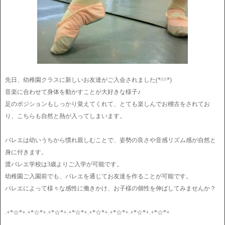
先日、幼稚園クラスに新しいお友達がご入会されました(*^^*)
音楽に合わせて身体を動かすことが大好きな様子♪
足のポジションもしっかり覚えてくれて、とても楽しんでお稽古をされてお
り、こちらも自然と熱が入ってしまいます。
バレエは幼いうちから慣れ親しむことで、姿勢の良さや音感リズム感が自然と
身に付きます。
渡バレエ学校は3歳よりご入学が可能です。
幼稚園ご入園前でも、バレエを通じてお友達を作ることが可能です。
バレエによって様々な感性に働きかけ、お子様の個性を伸ばしてみませんか？
.+*☆*+.+*☆*+.+*☆*+.+*☆*+.+*☆*+.+*☆*+.+*☆*+.+*☆*+