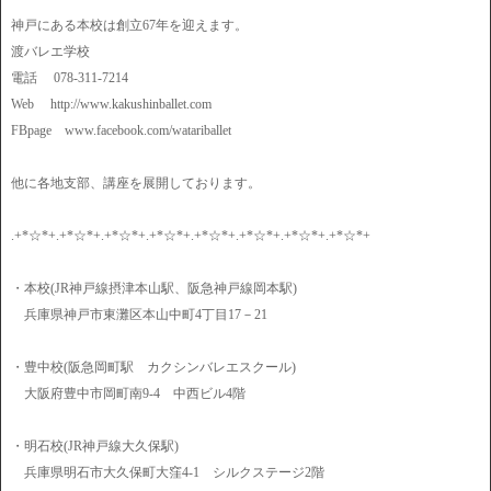
神戸にある本校は創立67年を迎えます。
渡バレエ学校
電話 078-311-7214
Web http://www.kakushinballet.com
FBpage www.facebook.com/watariballet
他に各地支部、講座を展開しております。
.+*☆*+.+*☆*+.+*☆*+.+*☆*+.+*☆*+.+*☆*+.+*☆*+.+*☆*+
・本校(JR神戸線摂津本山駅、阪急神戸線岡本駅)
兵庫県神戸市東灘区本山中町4丁目17－21
・豊中校(阪急岡町駅 カクシンバレエスクール)
大阪府豊中市岡町南9-4 中西ビル4階
・明石校(JR神戸線大久保駅)
兵庫県明石市大久保町大窪4-1 シルクステージ2階