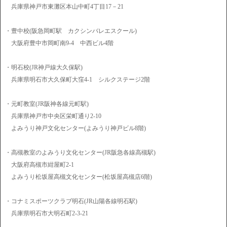
兵庫県神戸市東灘区本山中町4丁目17－21
・豊中校(阪急岡町駅 カクシンバレエスクール)
大阪府豊中市岡町南9-4 中西ビル4階
・明石校(JR神戸線大久保駅)
兵庫県明石市大久保町大窪4-1 シルクステージ2階
・元町教室(JR阪神各線元町駅)
兵庫県神戸市中央区栄町通り2-10
よみうり神戸文化センター(よみうり神戸ビル8階)
・高槻教室のよみうり文化センター(JR阪急各線高槻駅)
大阪府高槻市紺屋町2-1
よみうり松坂屋高槻文化センター(松坂屋高槻店6階)
・コナミスポーツクラブ明石(JR山陽各線明石駅)
兵庫県明石市大明石町2-3-21