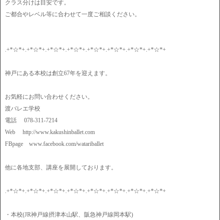
クラス分けは目安です。
ご都合やレベル等に合わせて一度ご相談ください。
.+*☆*+.+*☆*+.+*☆*+.+*☆*+.+*☆*+.+*☆*+.+*☆*+.+*☆*+
神戸にある本校は創立67年を迎えます。
お気軽にお問い合わせください。
渡バレエ学校
電話 078-311-7214
Web http://www.kakushinballet.com
FBpage www.facebook.com/watariballet
他に各地支部、講座を展開しております。
.+*☆*+.+*☆*+.+*☆*+.+*☆*+.+*☆*+.+*☆*+.+*☆*+.+*☆*+
・本校(JR神戸線摂津本山駅、阪急神戸線岡本駅)