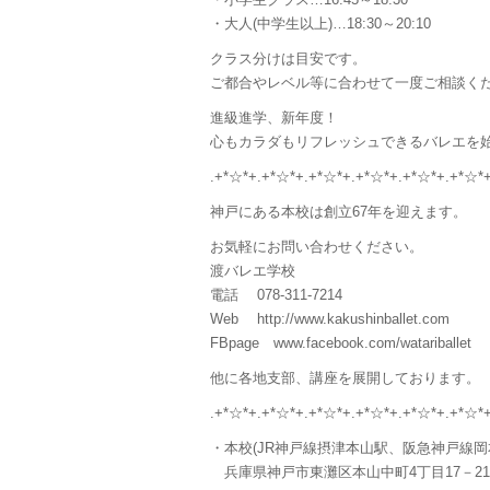
・大人(中学生以上)…18:30～20:10
クラス分けは目安です。
ご都合やレベル等に合わせて一度ご相談く
進級進学、新年度！
心もカラダもリフレッシュできるバレエを始
.+*☆*+.+*☆*+.+*☆*+.+*☆*+.+*☆*+.+*☆*
神戸にある本校は創立67年を迎えます。
お気軽にお問い合わせください。
渡バレエ学校
電話 078-311-7214
Web http://www.kakushinballet.com
FBpage www.facebook.com/watariballet
他に各地支部、講座を展開しております。
.+*☆*+.+*☆*+.+*☆*+.+*☆*+.+*☆*+.+*☆*
・本校(JR神戸線摂津本山駅、阪急神戸線岡
兵庫県神戸市東灘区本山中町4丁目17－21