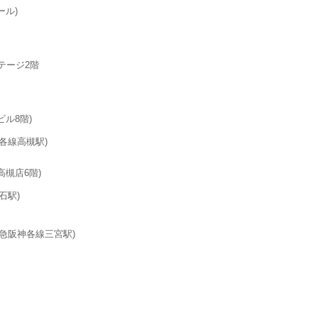
ール)
テージ2階
ル8階)
各線高槻駅)
槻店6階)
石駅)
急阪神各線三宮駅)