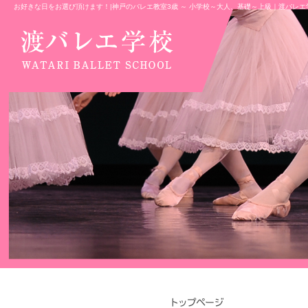
お好きな日をお選び頂けます！|神戸のバレエ教室3歳 ～ 小学校～大人、基礎～上級｜渡バレエ