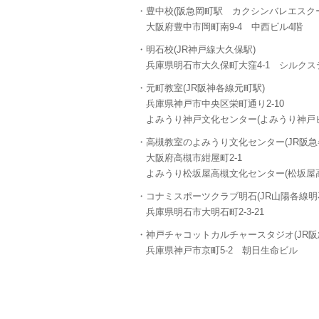
・豊中校(阪急岡町駅 カクシンバレエスク
大阪府豊中市岡町南9-4 中西ビル4階
・明石校(JR神戸線大久保駅)
兵庫県明石市大久保町大窪4-1 シルクス
・元町教室(JR阪神各線元町駅)
兵庫県神戸市中央区栄町通り2-10
よみうり神戸文化センター(よみうり神戸ビ
・高槻教室のよみうり文化センター(JR阪急
大阪府高槻市紺屋町2-1
よみうり松坂屋高槻文化センター(松坂屋高
・コナミスポーツクラブ明石(JR山陽各線明
兵庫県明石市大明石町2-3-21
・神戸チャコットカルチャースタジオ(JR阪
兵庫県神戸市京町5-2 朝日生命ビル