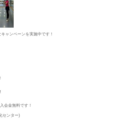
なキャンペーンを実施中です！
！
！
は入会金無料です！
文化センター)