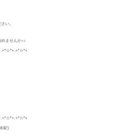
ださい。
めませんか♪♪
+.+*☆*+.+*☆*+
+.+*☆*+.+*☆*+
本駅)