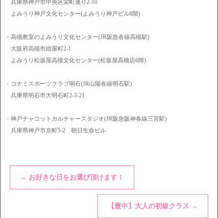
兵庫県神戸市中央区栄町通り2-10
よみうり神戸文化センター(よみうり神戸ビル8階)
・高槻教室のよみうり文化センター(JR阪急各線高槻駅)
大阪府高槻市紺屋町2-1
よみうり松坂屋高槻文化センター(松坂屋高槻店6階)
・コナミスポーツクラブ明石(JR山陽各線明石駅)
兵庫県明石市大明石町2-3-21
・神戸チャコットカルチャースタジオ(JR阪急阪神各線三宮駅)
兵庫県神戸市京町5-2 朝日生命ビル
←
お好きな日をお選び頂けます！
【豊中】大人の初級クラス
→