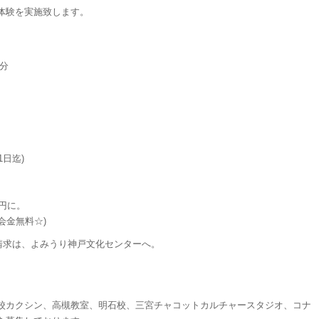
体験を実施致します。
分
1日迄)
0円に。
会金無料☆)
請求は、よみうり神戸文化センターへ。
中校カクシン、高槻教室、明石校、三宮チャコットカルチャースタジオ、コナ