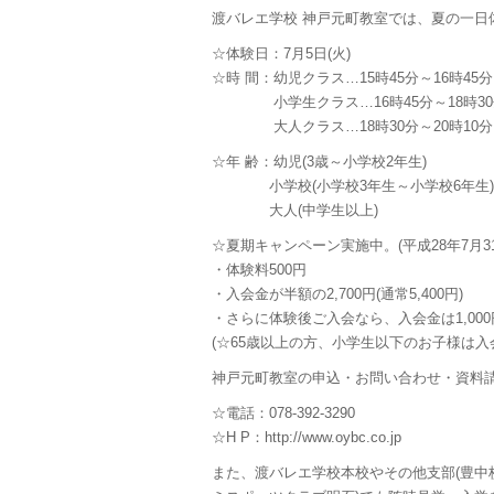
渡バレエ学校 神戸元町教室では、夏の一日
☆体験日：7月5日(火)
☆時 間：幼児クラス…15時45分～16時45分
小学生クラス…16時45分～18時30
大人クラス…18時30分～20時10分
☆年 齢：幼児(3歳～小学校2年生)
小学校(小学校3年生～小学校6年生)
大人(中学生以上)
☆夏期キャンペーン実施中。(平成28年7月3
・体験料500円
・入会金が半額の2,700円(通常5,400円)
・さらに体験後ご入会なら、入会金は1,00
(☆65歳以上の方、小学生以下のお子様は入
神戸元町教室の申込・お問い合わせ・資料
☆電話：078-392-3290
☆H P：http://www.oybc.co.jp
また、渡バレエ学校本校やその他支部(豊