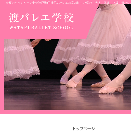
☆夏のキャンペーン中☆神戸元町|神戸のバレエ教室3歳 ～ 小学校～大人、基礎～上級｜渡バレ