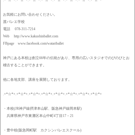
.+*☆*+.+*☆*+.+*☆*+.+*☆*+.+*☆*+.+*☆*+.+*☆*+.+*☆*+
お気軽にお問い合わせください。
渡バレエ学校
電話 078-311-7214
Web http://www.kakushinballet.com
FBpage www.facebook.com/watariballet
神戸にある本校は創立66年の伝統があり、専用の広いスタジオでのびのびとお
稽古することができます。
他に各地支部、講座を展開しております。
.+*☆*+.+*☆*+.+*☆*+.+*☆*+.+*☆*+.+*☆*+.+*☆*+.+*☆*+
・本校(JR神戸線摂津本山駅、阪急神戸線岡本駅)
兵庫県神戸市東灘区本山中町4丁目17－21
・豊中校(阪急岡町駅 カクシンバレエスクール)