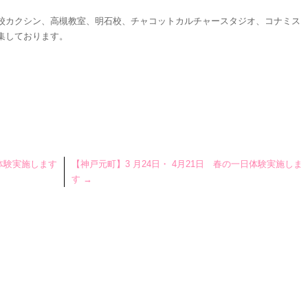
中校カクシン、高槻教室、明石校、チャコットカルチャースタジオ、コナミス
集しております。
体験実施します
【神戸元町】3 月24日・ 4月21日 春の一日体験実施しま
す
→