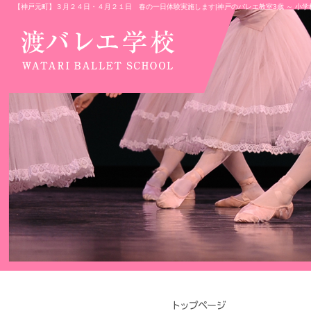
【神戸元町】３月２４日・４月２１日 春の一日体験実施します|神戸のバレエ教室3歳 ～ 小