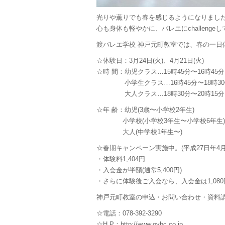
光りや薫りでも春を感じるようになりまし
心も身体も軽やかに、バレエにchallenge
渡バレエ学校 神戸元町教室では、春の一日
☆体験日：3月24日(火)、4月21日(火)
☆時 間：幼児クラス…15時45分〜16時45分
小学生クラス…16時45分〜18時30
大人クラス…18時30分〜20時15分
☆年 齢：幼児(3歳〜小学校2年生)
小学校(小学校3年生〜小学校6年生)
大人(中学校1年生〜)
☆春期キャンペーン実施中。(平成27日年4月
・体験料1,404円
・入会金が半額(通常5,400円)
・さらに体験後ご入会なら、入会金は1,08
神戸元町教室の申込・お問い合わせ・資料
☆電話：078-392-3290
☆H P：http://www.oybc.co.jp