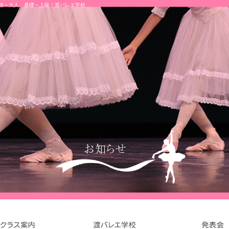
学校～大人、基礎～上級｜渡バレエ学校