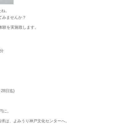
たね。
してみませんか？
体験を実施致します。
分
28日迄)
0円に。
請求は、よみうり神戸文化センターへ。