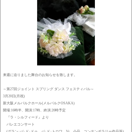
来週に迫りました舞台のお知らせを致します。
～第27回ジョイント スプリング ダンス フェスティバル～
3月20日(月祝)
新大阪メルパルクホール(メルパルクOSAKA)
開場:16時半、開演:17時、終演:20時予定
『ラ・シルフィード』より
バレエコンサート
(グラン･パ･ド･ドゥ、パ･ド･トロワ、Vr、小品、コンテンポラリー作品等)