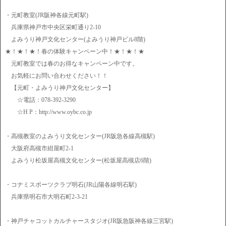
・元町教室(JR阪神各線元町駅)
兵庫県神戸市中央区栄町通り2-10
よみうり神戸文化センター(よみうり神戸ビル8階)
★！★！★！春の体験キャンペーン中！★！★！★
元町教室では春のお得なキャンペーン中です。
お気軽にお問い合わせください！！
【元町・よみうり神戸文化センター】
☆電話：078-392-3290
☆H P：http://www.oybc.co.jp
・高槻教室のよみうり文化センター(JR阪急各線高槻駅)
大阪府高槻市紺屋町2-1
よみうり松坂屋高槻文化センター(松坂屋高槻店6階)
・コナミスポーツクラブ明石(JR山陽各線明石駅)
兵庫県明石市大明石町2-3-21
・神戸チャコットカルチャースタジオ(JR阪急阪神各線三宮駅)