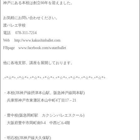
神戸にある本校は創立66年を迎えました。
お気軽にお問い合わせください。
渡バレエ学校
電話 078-311-7214
Web http://www.kakushinballet.com
FBpage www.facebook.com/watariballet
他に各地支部、講座を展開しております。
.+*☆*+.+*☆*+.+*☆*+.+*☆*+.+*☆*+.+*☆*+.+*☆*+.+*☆*+
・本校(JR神戸線摂津本山駅、阪急神戸線岡本駅)
兵庫県神戸市東灘区本山中町4丁目17－21
・豊中校(阪急岡町駅 カクシンバレエスクール)
大阪府豊中市岡町南9-4 中西ビル4階
・明石校(JR神戸線大久保駅)