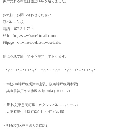
神戸にある本校は創立66年を迎えました。
お気軽にお問い合わせください。
渡バレエ学校
電話 078-311-7214
Web http://www.kakushinballet.com
FBpage www.facebook.com/watariballet
他に各地支部、講座を展開しております。
.+*☆*+.+*☆*+.+*☆*+.+*☆*+.+*☆*+.+*☆*+.+*☆*+.+*☆*+
・本校(JR神戸線摂津本山駅、阪急神戸線岡本駅)
兵庫県神戸市東灘区本山中町4丁目17－21
・豊中校(阪急岡町駅 カクシンバレエスクール)
大阪府豊中市岡町南9-4 中西ビル4階
・明石校(JR神戸線大久保駅)