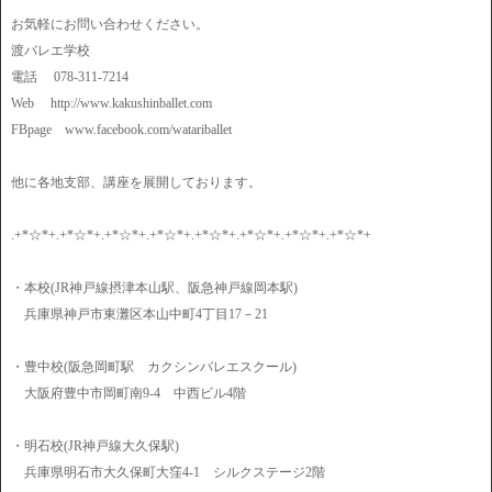
お気軽にお問い合わせください。
渡バレエ学校
電話 078-311-7214
Web http://www.kakushinballet.com
FBpage www.facebook.com/watariballet
他に各地支部、講座を展開しております。
.+*☆*+.+*☆*+.+*☆*+.+*☆*+.+*☆*+.+*☆*+.+*☆*+.+*☆*+
・本校(JR神戸線摂津本山駅、阪急神戸線岡本駅)
兵庫県神戸市東灘区本山中町4丁目17－21
・豊中校(阪急岡町駅 カクシンバレエスクール)
大阪府豊中市岡町南9-4 中西ビル4階
・明石校(JR神戸線大久保駅)
兵庫県明石市大久保町大窪4-1 シルクステージ2階