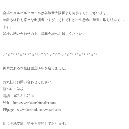
会場のメルパルクホールは各線新大阪駅より徒歩すぐにございます。
年齢も経験も様々な出演者ですが、それぞれが一生懸命に練習に取り組んでい
ます。
皆様お誘い合わせの上、是非会場へお越しください。
.+*☆*+.+*☆*+.+*☆*+.+*☆*+.+*☆*+.+*☆*+.+*☆*+.+*☆*+
神戸にある本校は創立66年を迎えました。
お気軽にお問い合わせください。
渡バレエ学校
電話 078-311-7214
Web http://www.kakushinballet.com
FBpage www.facebook.com/watariballet
他に各地支部、講座を展開しております。