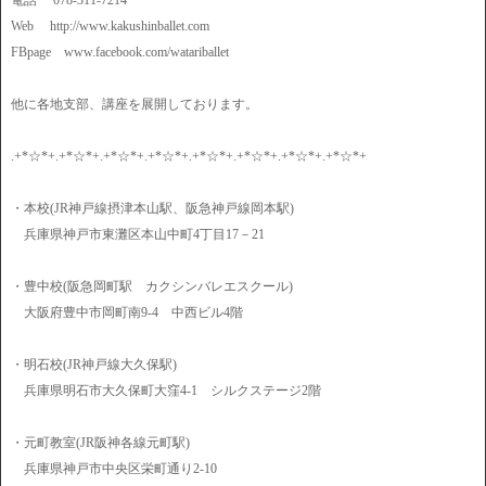
電話 078-311-7214
Web http://www.kakushinballet.com
FBpage www.facebook.com/watariballet
他に各地支部、講座を展開しております。
.+*☆*+.+*☆*+.+*☆*+.+*☆*+.+*☆*+.+*☆*+.+*☆*+.+*☆*+
・本校(JR神戸線摂津本山駅、阪急神戸線岡本駅)
兵庫県神戸市東灘区本山中町4丁目17－21
・豊中校(阪急岡町駅 カクシンバレエスクール)
大阪府豊中市岡町南9-4 中西ビル4階
・明石校(JR神戸線大久保駅)
兵庫県明石市大久保町大窪4-1 シルクステージ2階
・元町教室(JR阪神各線元町駅)
兵庫県神戸市中央区栄町通り2-10