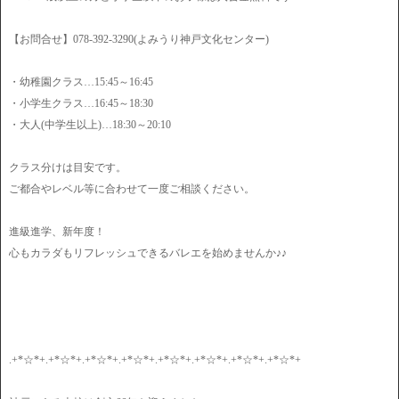
【お問合せ】078-392-3290(よみうり神戸文化センター)
・幼稚園クラス…15:45～16:45
・小学生クラス…16:45～18:30
・大人(中学生以上)…18:30～20:10
クラス分けは目安です。
ご都合やレベル等に合わせて一度ご相談ください。
進級進学、新年度！
心もカラダもリフレッシュできるバレエを始めませんか♪♪
.+*☆*+.+*☆*+.+*☆*+.+*☆*+.+*☆*+.+*☆*+.+*☆*+.+*☆*+