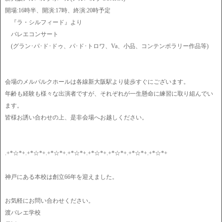
開場:16時半、開演:17時、終演:20時予定
『ラ・シルフィード』より
バレエコンサート
(グラン･パ･ド･ドゥ、パ･ド･トロワ、Va、小品、コンテンポラリー作品等)
会場のメルパルクホールは各線新大阪駅より徒歩すぐにございます。
年齢も経験も様々な出演者ですが、それぞれが一生懸命に練習に取り組んでい
ます。
皆様お誘い合わせの上、是非会場へお越しください。
.+*☆*+.+*☆*+.+*☆*+.+*☆*+.+*☆*+.+*☆*+.+*☆*+.+*☆*+
神戸にある本校は創立66年を迎えました。
お気軽にお問い合わせください。
渡バレエ学校