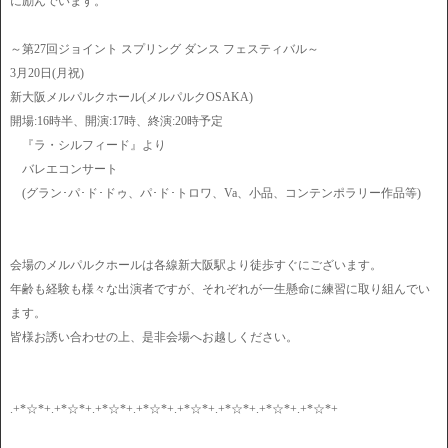
に励んでいます。
～第27回ジョイント スプリング ダンス フェスティバル～
3月20日(月祝)
新大阪メルパルクホール(メルパルクOSAKA)
開場:16時半、開演:17時、終演:20時予定
『ラ・シルフィード』より
バレエコンサート
(グラン･パ･ド･ドゥ、パ･ド･トロワ、Va、小品、コンテンポラリー作品等)
会場のメルパルクホールは各線新大阪駅より徒歩すぐにございます。
年齢も経験も様々な出演者ですが、それぞれが一生懸命に練習に取り組んでい
ます。
皆様お誘い合わせの上、是非会場へお越しください。
.+*☆*+.+*☆*+.+*☆*+.+*☆*+.+*☆*+.+*☆*+.+*☆*+.+*☆*+