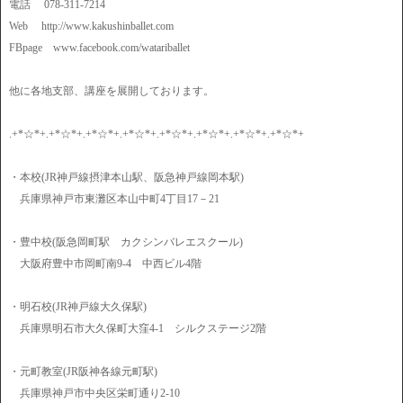
電話 078-311-7214
Web http://www.kakushinballet.com
FBpage www.facebook.com/watariballet
他に各地支部、講座を展開しております。
.+*☆*+.+*☆*+.+*☆*+.+*☆*+.+*☆*+.+*☆*+.+*☆*+.+*☆*+
・本校(JR神戸線摂津本山駅、阪急神戸線岡本駅)
兵庫県神戸市東灘区本山中町4丁目17－21
・豊中校(阪急岡町駅 カクシンバレエスクール)
大阪府豊中市岡町南9-4 中西ビル4階
・明石校(JR神戸線大久保駅)
兵庫県明石市大久保町大窪4-1 シルクステージ2階
・元町教室(JR阪神各線元町駅)
兵庫県神戸市中央区栄町通り2-10