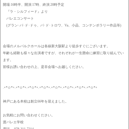
開場:16時半、開演:17時、終演:20時予定
『ラ・シルフィード』より
バレエコンサート
(グラン･パ･ド･ドゥ、パ･ド･トロワ、Va、小品、コンテンポラリー作品等)
会場のメルパルクホールは各線新大阪駅より徒歩すぐにございます。
年齢も経験も様々な出演者ですが、それぞれが一生懸命に練習に取り組んでい
ます。
皆様お誘い合わせの上、是非会場へお越しください。
.+*☆*+.+*☆*+.+*☆*+.+*☆*+.+*☆*+.+*☆*+.+*☆*+.+*☆*+
神戸にある本校は創立66年を迎えました。
お気軽にお問い合わせください。
渡バレエ学校