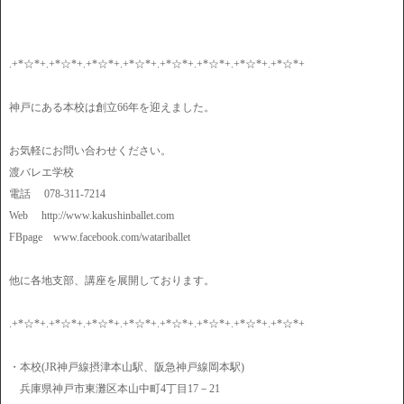
.+*☆*+.+*☆*+.+*☆*+.+*☆*+.+*☆*+.+*☆*+.+*☆*+.+*☆*+
神戸にある本校は創立66年を迎えました。
お気軽にお問い合わせください。
渡バレエ学校
電話 078-311-7214
Web http://www.kakushinballet.com
FBpage www.facebook.com/watariballet
他に各地支部、講座を展開しております。
.+*☆*+.+*☆*+.+*☆*+.+*☆*+.+*☆*+.+*☆*+.+*☆*+.+*☆*+
・本校(JR神戸線摂津本山駅、阪急神戸線岡本駅)
兵庫県神戸市東灘区本山中町4丁目17－21