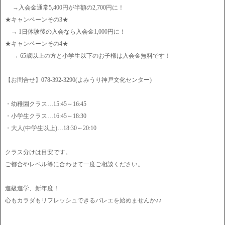
→入会金通常5,400円が半額の2,700円に！
★キャンペーンその3★
→ 1日体験後の入会なら入会金1,000円に！
★キャンペーンその4★
→ 65歳以上の方と小学生以下のお子様は入会金無料です！
【お問合せ】078-392-3290(よみうり神戸文化センター)
・幼稚園クラス…15:45～16:45
・小学生クラス…16:45～18:30
・大人(中学生以上)…18:30～20:10
クラス分けは目安です。
ご都合やレベル等に合わせて一度ご相談ください。
進級進学、新年度！
心もカラダもリフレッシュできるバレエを始めませんか♪♪