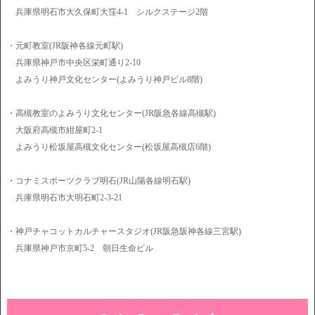
兵庫県明石市大久保町大窪4-1 シルクステージ2階
・元町教室(JR阪神各線元町駅)
兵庫県神戸市中央区栄町通り2-10
よみうり神戸文化センター(よみうり神戸ビル8階)
・高槻教室のよみうり文化センター(JR阪急各線高槻駅)
大阪府高槻市紺屋町2-1
よみうり松坂屋高槻文化センター(松坂屋高槻店6階)
・コナミスポーツクラブ明石(JR山陽各線明石駅)
兵庫県明石市大明石町2-3-21
・神戸チャコットカルチャースタジオ(JR阪急阪神各線三宮駅)
兵庫県神戸市京町5-2 朝日生命ビル