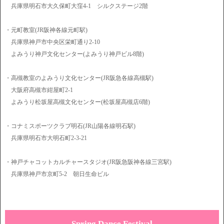
兵庫県明石市大久保町大窪4-1 シルクステージ2階
・元町教室(JR阪神各線元町駅)
兵庫県神戸市中央区栄町通り2-10
よみうり神戸文化センター(よみうり神戸ビル8階)
・高槻教室のよみうり文化センター(JR阪急各線高槻駅)
大阪府高槻市紺屋町2-1
よみうり松坂屋高槻文化センター(松坂屋高槻店6階)
・コナミスポーツクラブ明石(JR山陽各線明石駅)
兵庫県明石市大明石町2-3-21
・神戸チャコットカルチャースタジオ(JR阪急阪神各線三宮駅)
兵庫県神戸市京町5-2 朝日生命ビル
Spring Dance Festival