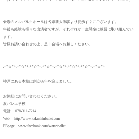
会場のメルパルクホールは各線新大阪駅より徒歩すぐにございます。
年齢も経験も様々な出演者ですが、それぞれが一生懸命に練習に取り組んでい
ます。
皆様お誘い合わせの上、是非会場へお越しください。
.+*☆*+.+*☆*+.+*☆*+.+*☆*+.+*☆*+.+*☆*+.+*☆*+.+*☆*+
神戸にある本校は創立66年を迎えました。
お気軽にお問い合わせください。
渡バレエ学校
電話 078-311-7214
Web http://www.kakushinballet.com
FBpage www.facebook.com/watariballet