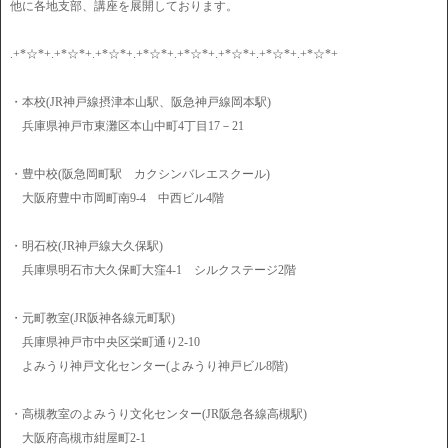
他に各地支部、講座を展開しております。
.+*☆*+.+*☆*+.+*☆*+.+*☆*+.+*☆*+.+*☆*+.+*☆*+.+*☆*+
・本校(JR神戸線摂津本山駅、阪急神戸線岡本駅)
兵庫県神戸市東灘区本山中町4丁目17－21
・豊中校(阪急岡町駅 カクシンバレエスクール)
大阪府豊中市岡町南9-4 中西ビル4階
・明石校(JR神戸線大久保駅)
兵庫県明石市大久保町大窪4-1 シルクステージ2階
・元町教室(JR阪神各線元町駅)
兵庫県神戸市中央区栄町通り2-10
よみうり神戸文化センター(よみうり神戸ビル8階)
・高槻教室のよみうり文化センター(JR阪急各線高槻駅)
大阪府高槻市紺屋町2-1