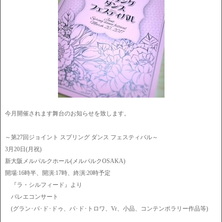
今月開催されます舞台のお知らせを致します。
～第27回ジョイント スプリング ダンス フェスティバル～
3月20日(月祝)
新大阪メルパルクホール(メルパルクOSAKA)
開場:16時半、開演:17時、終演:20時予定
『ラ・シルフィード』より
バレエコンサート
(グラン･パ･ド･ドゥ、パ･ド･トロワ、Vr、小品、コンテンポラリー作品等)