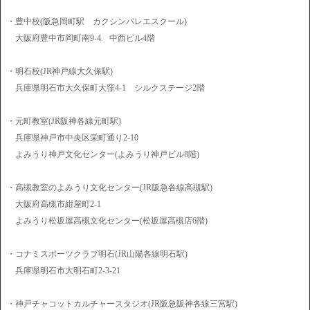
・豊中校(阪急岡町駅 カクシンバレエスクール)
大阪府豊中市岡町南9-4 中西ビル4階
・明石校(JR神戸線大久保駅)
兵庫県明石市大久保町大窪4-1 シルクステージ2階
・元町教室(JR阪神各線元町駅)
兵庫県神戸市中央区栄町通り2-10
よみうり神戸文化センター(よみうり神戸ビル8階)
・高槻教室のよみうり文化センター(JR阪急各線高槻駅)
大阪府高槻市紺屋町2-1
よみうり松坂屋高槻文化センター(松坂屋高槻店6階)
・コナミスポーツクラブ明石(JR山陽各線明石駅)
兵庫県明石市大明石町2-3-21
・神戸チャコットカルチャースタジオ(JR阪急阪神各線三宮駅)