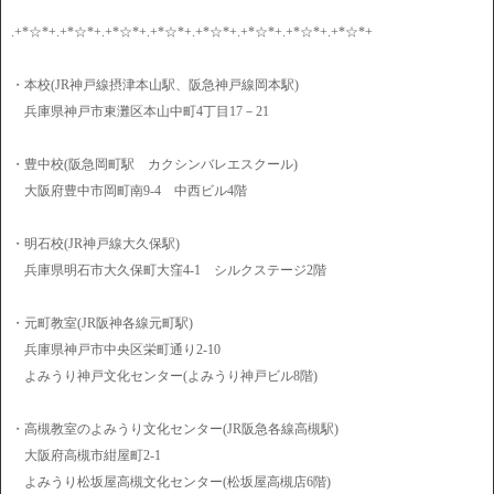
.+*☆*+.+*☆*+.+*☆*+.+*☆*+.+*☆*+.+*☆*+.+*☆*+.+*☆*+
・本校(JR神戸線摂津本山駅、阪急神戸線岡本駅)
兵庫県神戸市東灘区本山中町4丁目17－21
・豊中校(阪急岡町駅 カクシンバレエスクール)
大阪府豊中市岡町南9-4 中西ビル4階
・明石校(JR神戸線大久保駅)
兵庫県明石市大久保町大窪4-1 シルクステージ2階
・元町教室(JR阪神各線元町駅)
兵庫県神戸市中央区栄町通り2-10
よみうり神戸文化センター(よみうり神戸ビル8階)
・高槻教室のよみうり文化センター(JR阪急各線高槻駅)
大阪府高槻市紺屋町2-1
よみうり松坂屋高槻文化センター(松坂屋高槻店6階)